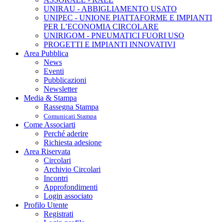
UNIRAU -
ABBIGLIAMENTO USATO
UNIPEC -
UNIONE PIATTAFORME E IMPIANTI
PER L’ECONOMIA CIRCOLARE
UNIRIGOM -
PNEUMATICI FUORI USO
PROGETTI E IMPIANTI INNOVATIVI
Area Pubblica
News
Eventi
Pubblicazioni
Newsletter
Media & Stampa
Rassegna Stampa
Comunicati Stampa
Come Associarti
Perché aderire
Richiesta adesione
Area Riservata
Circolari
Archivio Circolari
Incontri
Approfondimenti
Login associato
Profilo Utente
Registrati