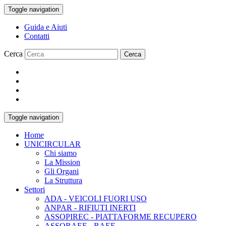
Toggle navigation
Guida e Aiuti
Contatti
Cerca
Cerca
Toggle navigation
Home
UNICIRCULAR
Chi siamo
La Mission
Gli Organi
La Struttura
Settori
ADA -
VEICOLI FUORI USO
ANPAR -
RIFIUTI INERTI
ASSOPIREC -
PIATTAFORME RECUPERO
ASSORAEE -
RAEE